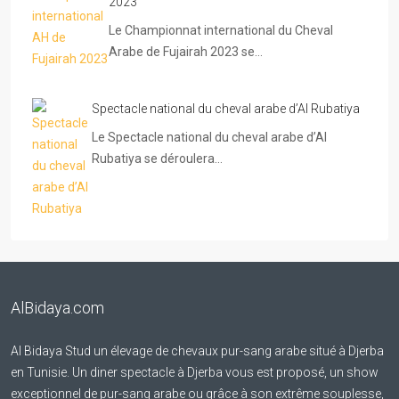
2023
Le Championnat international du Cheval
Arabe de Fujairah 2023 se…
Spectacle national du cheval arabe d’Al Rubatiya
Le Spectacle national du cheval arabe d’Al
Rubatiya se déroulera…
AlBidaya.com
Al Bidaya Stud un élevage de chevaux pur-sang arabe situé à Djerba
en Tunisie. Un diner spectacle à Djerba vous est proposé, un show
exceptionnel de pur-sang arabe ou grâce à son extrême souplesse,