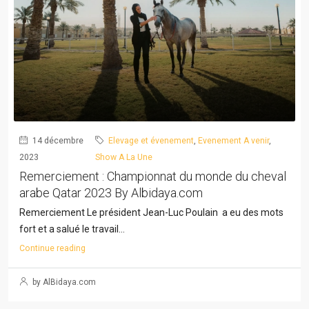
14 décembre
Elevage et évenement
,
Evenement A venir
,
2023
Show A La Une
Remerciement : Championnat du monde du cheval
arabe Qatar 2023 By Albidaya.com
Remerciement Le président Jean-Luc Poulain a eu des mots
fort et a salué le travail...
Continue reading
by AlBidaya.com