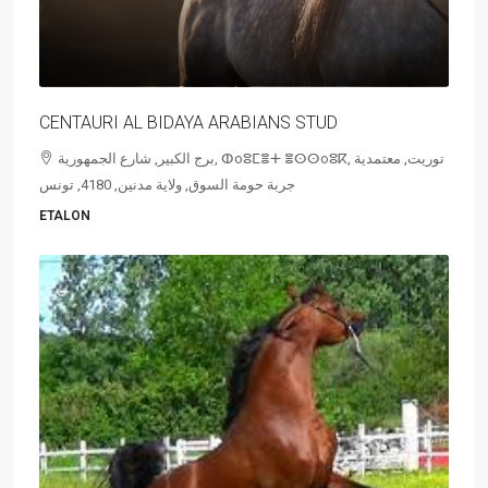
CENTAURI AL BIDAYA ARABIANS STUD
برج الكبير, شارع الجمهورية, ⵀoⵓⵎⴻⵜ ⴻⵙⵙoⵓⴽ, توريت, معتمدية
جربة حومة السوق, ولاية مدنين, 4180, تونس
ETALON