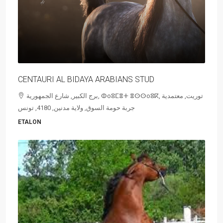
CENTAURI AL BIDAYA ARABIANS STUD
برج الكبير, شارع الجمهورية, ⵀoⵓⵎⴻⵜ ⴻⵙⵙoⵓⴽ, توريت, معتمدية
جربة حومة السوق, ولاية مدنين, 4180, تونس
ETALON