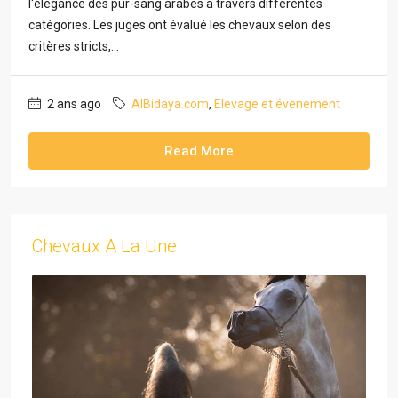
l'élégance des pur-sang arabes à travers différentes
catégories. Les juges ont évalué les chevaux selon des
critères stricts,...
2 ans ago
AlBidaya.com
,
Elevage et évenement
Read More
Chevaux A La Une